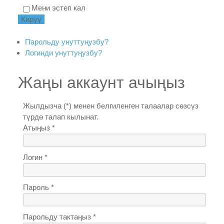
Мени эстеп кал
Парольду унуттуңузбу?
Логинди унуттуңузбу?
Жаңы аккаунт ачыңыз
Жылдызча (*) менен белгиленген талаалар сөзсүз
түрдө талап кылынат.
Атыңыз *
Логин *
Пароль *
Парольду тактаңыз *