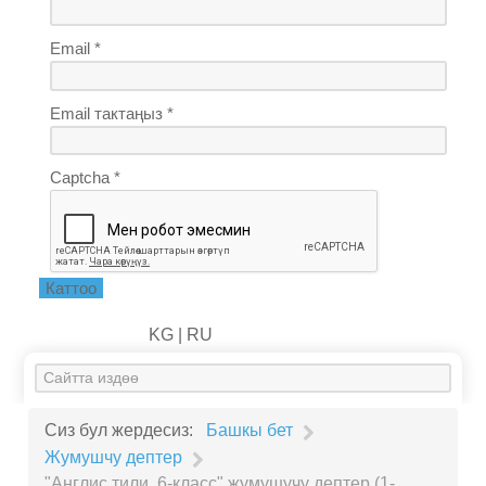
Email *
Email тактаңыз *
Captcha *
Каттоо
KG |
RU
Искать...
Сиз бул жердесиз:
Башкы бет
Жумушчу дептер
"Англис тили. 6-класс" жумушучу дептер (1-