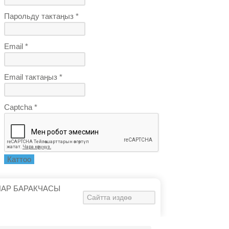
Парольду тактаңыз *
Email *
Email тактаңыз *
Captcha *
Каттоо
ЛАР БАРАКЧАСЫ
Искать...