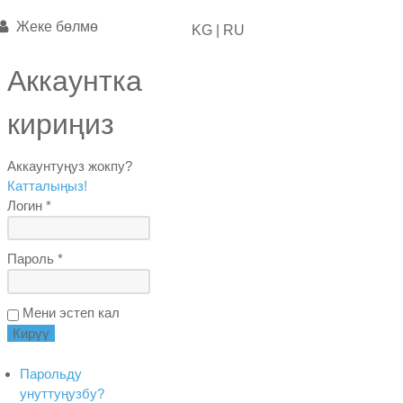
Жеке бөлмө
KG |
RU
Аккаунтка
кириңиз
Аккаунтуңуз жокпу?
Катталыңыз!
Логин *
Пароль *
Мени эстеп кал
Парольду
унуттуңузбу?