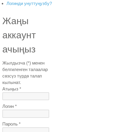
Логинди унуттуңузбу?
Жаңы
аккаунт
ачыңыз
Жылдызча (*) менен
белгиленген талаалар
сөзсүз түрдө талап
кылынат.
Атыңыз *
Логин *
Пароль *