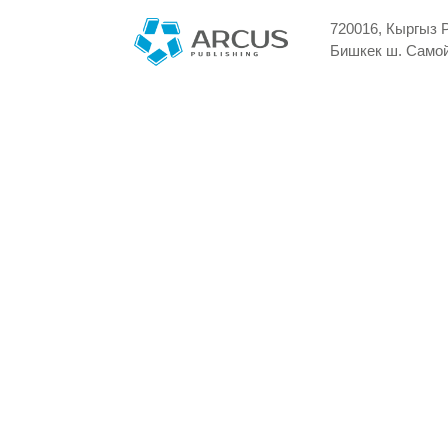
720016, Кыргыз 
Бишкек ш. Самой