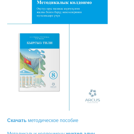
Скачать
методическое пособие
Методикалык колдонмону
жүктөп алуу