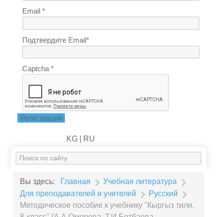
Email *
Подтвердите Email*
Captcha *
Регистрация
KG |
RU
Искать...
Вы здесь:
Главная
Учебная литература
Для преподавателей и учителей
Русский
Методическое пособие к учебнику "Кыргыз тили.
8-класс" (А.А.Оморова, Т.И.Ботбаева,